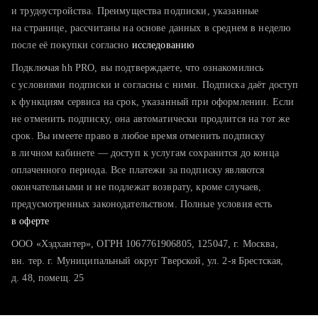
тратите много времени на поиск и вручную поднимаете
и трудоустройства. Преимущества подписки, указанные
резюме
на странице, рассчитаны на основе данных в среднем в неделю
после её покупки согласно
хотите сравнить себя с конкурентами и оценить шансы
исследованию
Подключая hh PRO, вы подтверждаете, что ознакомились
с условиями подписки и согласны с ними. Подписка даёт доступ
к функциям сервиса на срок, указанный при оформлении. Если
не отменить подписку, она автоматически продлится на тот же
срок. Вы имеете право в любое время отменить подписку
в личном кабинете — доступ к услугам сохранится до конца
оплаченного периода. Все платежи за подписку являются
окончательными и не подлежат возврату, кроме случаев,
предусмотренных законодательством. Полные условия есть
в оферте
ООО «Хэдхантер», ОГРН 1067761906805, 125047, г. Москва,
вн. тер. г. Муниципальный округ Тверской, ул. 2-я Брестская,
д. 48, помещ. 25