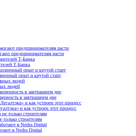
гают предпринимателям расти
ителей Т-Банка
зненный опыт и крутой старт
ных людей
ренность в завтрашнем дне
галтэка» и как устроен этот процесс
е только строителям
ают в Nedra Digital