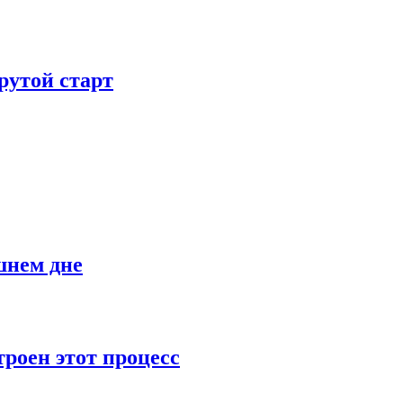
рутой старт
шнем дне
роен этот процесс