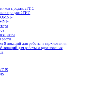
ников продаж 2ГИС
OMNI»
ора
 расти
-8 локаций для работы и вдохновения
OIS