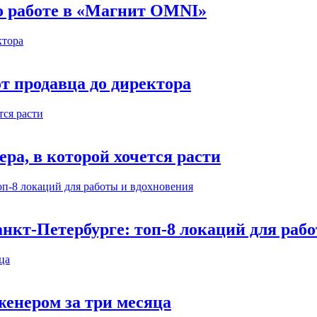
 о работе в «Магнит OMNI»
т продавца до директора
а, в которой хочется расти
нкт-Петербурге: топ-8 локаций для раб
енером за три месяца