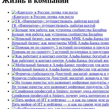
Жизнь в компании
«Каргилл» в России: почва для роста
ГК «Император»: путешествовать, работая вахтой
Больше чем работа: как устроены сообщества Билайна
Немалый бизнес: как менеджеры ММБ Альфа-Банка помо
Помощь не по скрипту: 5 историй поддержки и представ
Как работают в контакт-центре Альфа-Банка: богатый жи
Мобильный банкир в Альфа-Банке: профессия для актив
Формула стабильности Донстрой: масштаб, команда и уве
Не только юристы: кто развивает цифровые продукты «Ле
Симфония профессий в Sminex: почему здесь интересно н
Пять мифов об ИТ в нефтянке — и как на самом деле работ