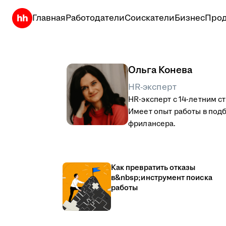
Главная
Работодатели
Соискатели
Бизнес
Прод
Ольга Конева
HR-эксперт
HR-эксперт с 14-летним с
Имеет опыт работы в подб
фрилансера.
Как превратить отказы
в&nbsp;инструмент поиска
работы