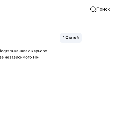
Поиск
1
Статей
legram-канала о карьере.
тве независимого HR-