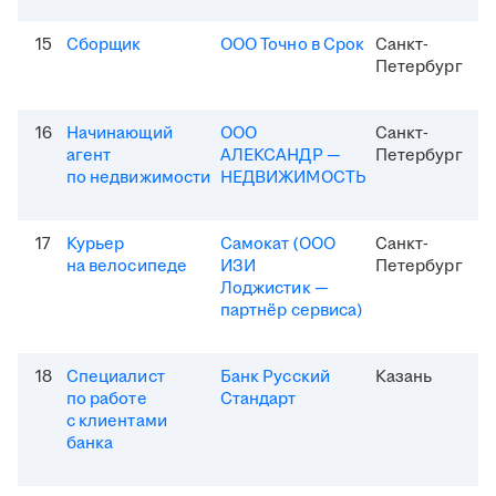
15
Сборщик
ООО Точно в Срок
Санкт-
Петербург
16
Начинающий
ООО
Санкт-
агент
АЛЕКСАНДР —
Петербург
по недвижимости
НЕДВИЖИМОСТЬ
17
Курьер
Самокат (ООО
Санкт-
на велосипеде
ИЗИ
Петербург
Лоджистик —
партнёр сервиса)
18
Специалист
Банк Русский
Казань
по работе
Стандарт
с клиентами
банка