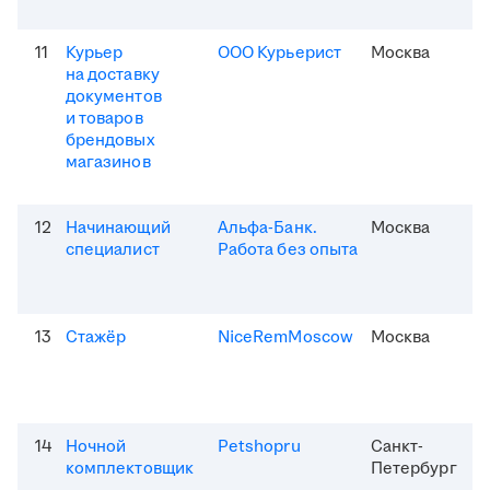
11
Курьер
ООО Курьерист
Москва
на доставку
документов
и товаров
брендовых
магазинов
12
Начинающий
Альфа-Банк.
Москва
специалист
Работа без опыта
13
Стажёр
NiceRemMoscow
Москва
14
Ночной
Petshopru
Санкт-
комплектовщик
Петербург