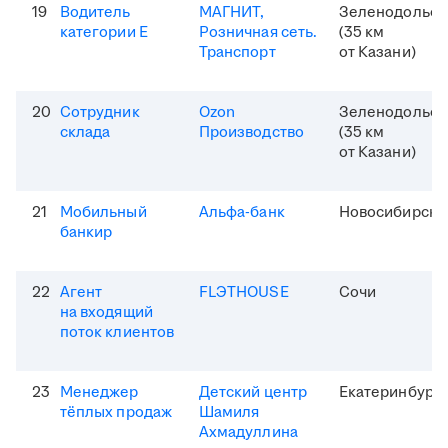
19
Водитель
МАГНИТ,
Зеленодольск
категории Е
Розничная сеть.
(35 км
Транспорт
от Казани)
20
Сотрудник
Ozon
Зеленодольск
склада
Производство
(35 км
от Казани)
21
Мобильный
Альфа-банк
Новосибирск
банкир
22
Агент
FLЭTHOUSE
Сочи
на входящий
поток клиентов
23
Менеджер
Детский центр
Екатеринбург
тёплых продаж
Шамиля
Ахмадуллина