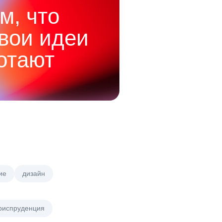
м, что
твои идеи
отают
ие
дизайн
риспруденция