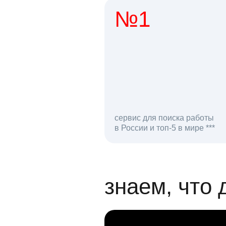
№1
1 мл
сервис для поиска работы
в России и топ-5 в мире ***
откликов на вак
знаем, что 