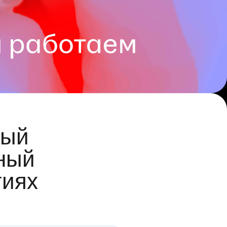
ый
ный
гиях