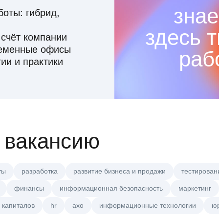
знае
оты: гибрид,
здесь 
 счёт компании
ременные офисы
раб
ии и практики
 вакансию
ты
разработка
развитие бизнеса и продажи
тестирован
финансы
информационная безопасность
маркетинг
 капиталов
hr
axo
информационные технологии
ю