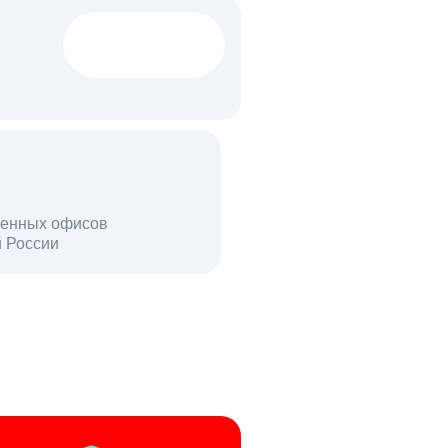
1522 тыс
вакансий
18 млн
енных офисов
й России
пользователей в день