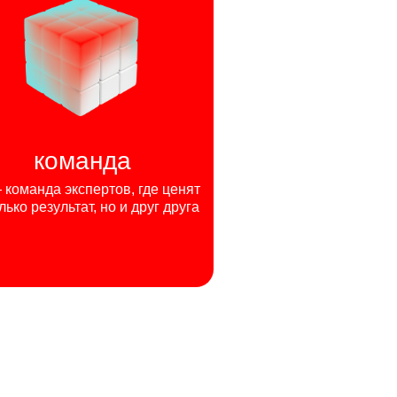
команда
команда экспертов, где ценят
лько результат, но и друг друга