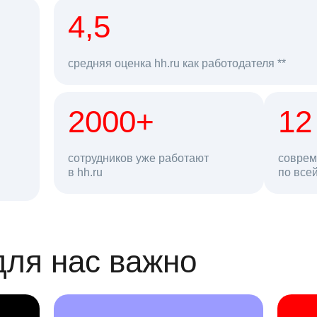
рд
4,5
средняя оценка hh.ru как работодателя **
2000+
68 млн
12
сотрудников уже работают
соврем
в hh.ru
резюме в базе
по все
ансии
для нас важно