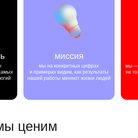
ть
миссия
ы
мы на конкретных цифрах
мы — 
самых
и примерах видим, как результаты
не то
логий
нашей работы меняют жизни людей
 мы ценим