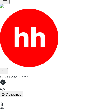
ООО
HeadHunter
4,5
247 отзывов
·