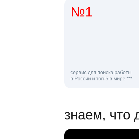
№1
1 мл
сервис для поиска работы
в России и топ-5 в мире ***
откликов на вак
знаем, что 