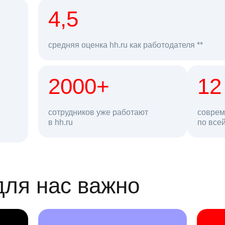
рд
4,5
средняя оценка hh.ru как работодателя **
2000+
68 млн
12
сотрудников уже работают
соврем
в hh.ru
резюме в базе
по все
ансии
для нас важно