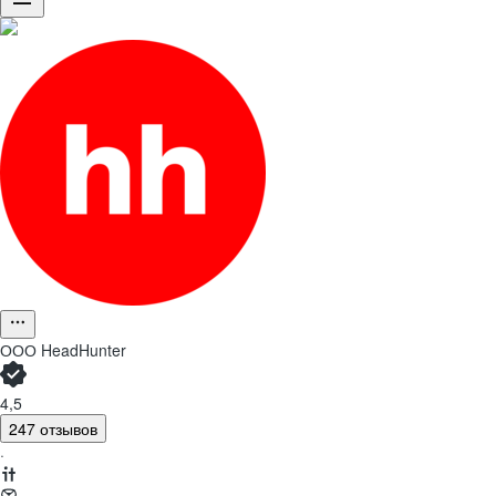
ООО
HeadHunter
4,5
247 отзывов
·