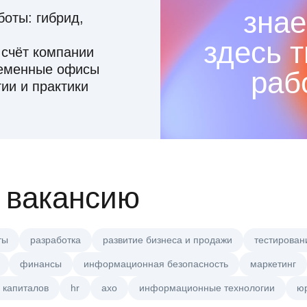
знае
оты: гибрид,
здесь 
 счёт компании
ременные офисы
раб
ии и практики
 вакансию
ты
разработка
развитие бизнеса и продажи
тестирован
финансы
информационная безопасность
маркетинг
 капиталов
hr
axo
информационные технологии
ю