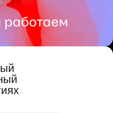
ый
ный
гиях