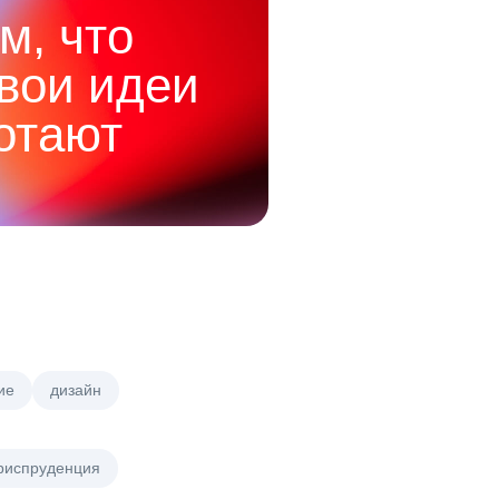
м, что
твои идеи
отают
ие
дизайн
риспруденция