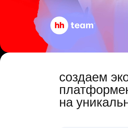
создаем эк
платформен
на уникаль