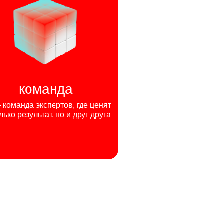
команда
команда экспертов, где ценят
лько результат, но и друг друга