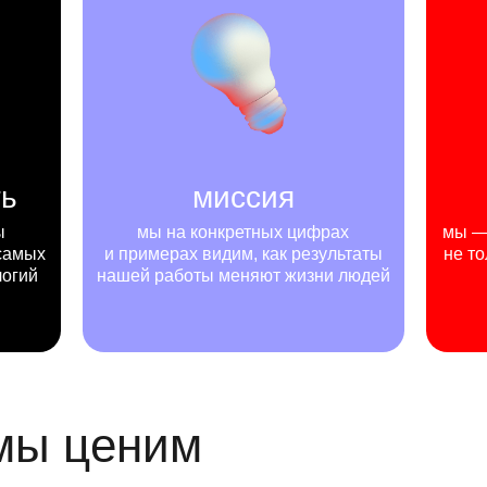
ть
миссия
ы
мы на конкретных цифрах
мы — 
самых
и примерах видим, как результаты
не то
логий
нашей работы меняют жизни людей
 мы ценим