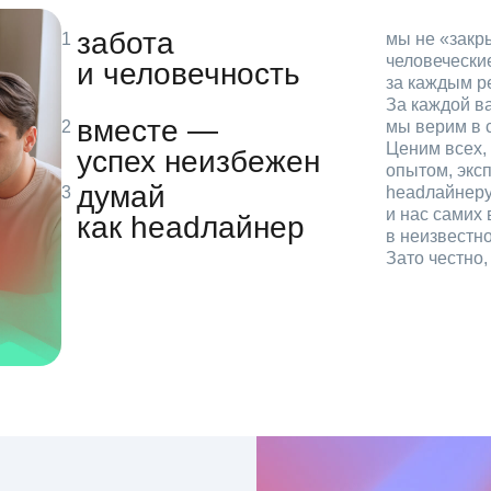
забота
мы не «зак
человечески
и человечность
за каждым р
За каждой в
вместе —
мы верим в с
Ценим всех, 
успех неизбежен
опытом, эксп
думай
headлайнеру
и нас самих 
как headлайнер
в неизвестн
Зато честно