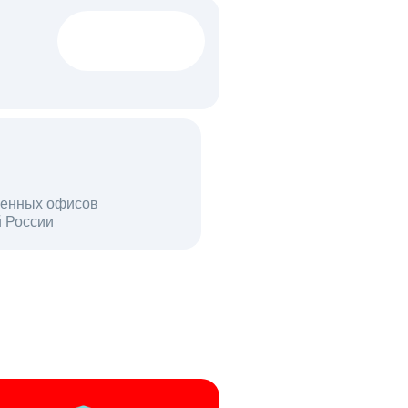
1522 тыс
вакансий
18 млн
енных офисов
й России
пользователей в день