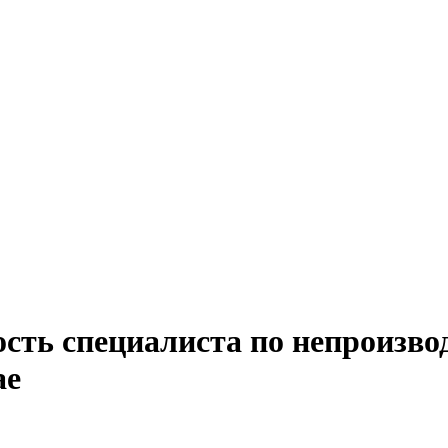
ость специалиста по непроизв
ае