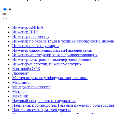
Инженер КИПиА
Инженер ПНР
Инженер по качеству
Инженер по охране труда и технике безопасности, инжен
Инженер по эксплуатации
Инженер слаботочных систем/Инженер связи
Инженер-конструктор, инженер-проектировщик
Инженер-электроник, инженер-электронщик
Инженер-энергетик, инженер-электрик
Контролёр ОТК
Лаборант
Мастер по ремонту оборудования, техники
Машинист
Менеджер по качеству
Метролог
Механик
Научный специалист, исследователь
Начальник производства, Главный инженер производства
Начальник смены, мастер участка