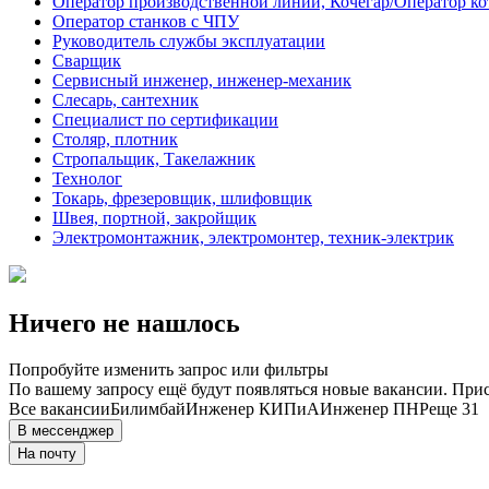
Оператор производственной линии, Кочегар/Оператор ко
Оператор станков с ЧПУ
Руководитель службы эксплуатации
Сварщик
Сервисный инженер, инженер-механик
Слесарь, сантехник
Специалист по сертификации
Столяр, плотник
Стропальщик, Такелажник
Технолог
Токарь, фрезеровщик, шлифовщик
Швея, портной, закройщик
Электромонтажник, электромонтер, техник-электрик
Ничего не нашлось
Попробуйте изменить запрос или фильтры
По вашему запросу ещё будут появляться новые вакансии. При
Все вакансии
Билимбай
Инженер КИПиА
Инженер ПНР
еще 31
В мессенджер
На почту