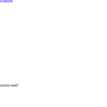
тельной
сылать вам?