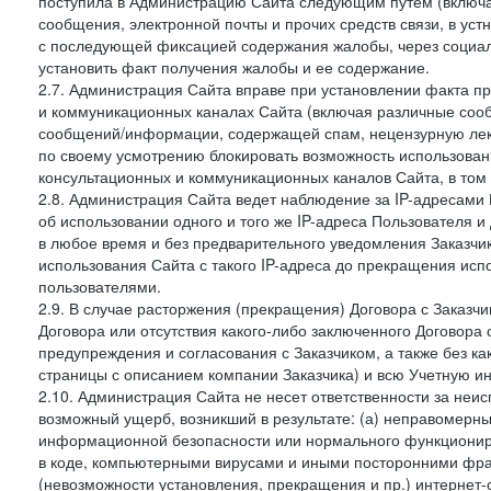
поступила в Администрацию Сайта следующим путем (включая
сообщения, электронной почты и прочих средств связи, в уст
с последующей фиксацией содержания жалобы, через социа
установить факт получения жалобы и ее содержание.
2.7. Администрация Сайта вправе при установлении факта 
и коммуникационных каналах Сайта (включая различные сооб
сообщений/информации, содержащей спам, нецензурную лекс
по своему усмотрению блокировать возможность использов
консультационных и коммуникационных каналов Сайта, в том 
2.8. Администрация Сайта ведет наблюдение за IP-адресами 
об использовании одного и того же IP-адреса Пользователя 
в любое время и без предварительного уведомления Заказчи
использования Сайта с такого IP-адреса до прекращения исп
пользователями.
2.9. В случае расторжения (прекращения) Договора с Заказч
Договора или отсутствия какого-либо заключенного Договора
предупреждения и согласования с Заказчиком, а также без к
страницы с описанием компании Заказчика) и всю Учетную и
2.10. Администрация Сайта не несет ответственности за неи
возможный ущерб, возникший в результате: (а) неправомерн
информационной безопасности или нормального функциониров
в коде, компьютерными вирусами и иными посторонними фраг
(невозможности установления, прекращения и пр.) интернет