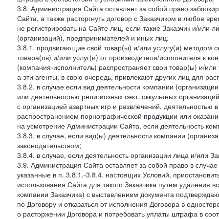
3.8. Администрация Сайта оставляет за собой право заблоки
Сайта, а также расторгнуть договор с Заказчиком в любое в
не регистрировать на Сайте лиц, если такие Заказчик и/или 
(организаций), предпринимателей и иных лиц:
3.8.1. продвигающие свой товар(ы) и/или услугу(и) методом 
товара(ов) и/или услуг(и) от производителя/исполнителя к к
(компания-исполнитель) распространяет свои товар(ы) и/или 
а эти агенты, в свою очередь, привлекают других лиц для ра
3.8.2. в случае если вид деятельности компании (организаци
или деятельностью религиозных сект, оккультных организаций
с организацией азартных игр и развлечений, деятельностью 
распространением порнографической продукции или оказанием
на усмотрение Администрации Сайта, если деятельность ком
3.8.3. в случае, если вид(ы) деятельности компании (органи
законодательством;
3.8.4. в случае, если деятельность организации лица и/или З
3.9. Администрация Сайта оставляет за собой право в случа
указанные в п. 3.8.1.-3.8.4. настоящих Условий, приостанови
использования Сайта для такого Заказчика путем удаления 
компании Заказчика) с выставлением документа подтверждаю
по Договору и отказаться от исполнения Договора в односто
о расторжении Договора и потребовать уплаты штрафа в соот