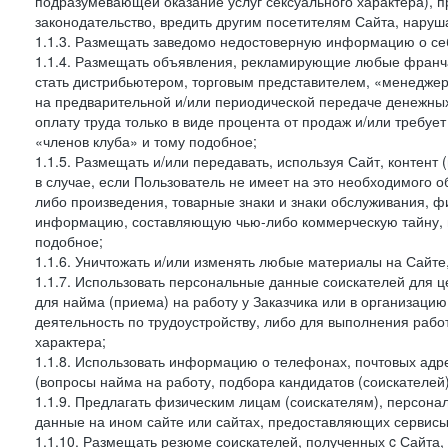
подразумевающей оказание услуг сексуального характера), 
законодательство, вредить другим посетителям Сайта, наруша
1.1.3. Размещать заведомо недостоверную информацию о себ
1.1.4. Размещать объявления, рекламирующие любые франча
стать дистрибьютером, торговым представителем, «менедже
на предварительной и/или периодической передаче денежны
оплату труда только в виде процента от продаж и/или требуе
«членов клуба» и тому подобное;
1.1.5. Размещать и/или передавать, используя Сайт, контент
в случае, если Пользователь не имеет на это необходимого 
либо произведения, товарные знаки и знаки обслуживания,
информацию, составляющую чью-либо коммерческую тайну, и
подобное;
1.1.6. Уничтожать и/или изменять любые материалы на Сайте
1.1.7. Использовать персональные данные соискателей для ц
для найма (приема) на работу у Заказчика или в организаци
деятельность по трудоустройству, либо для выполнения рабо
характера;
1.1.8. Использовать информацию о телефонах, почтовых адре
(вопросы найма на работу, подбора кандидатов (соискателей
1.1.9. Предлагать физическим лицам (соискателям), персон
данные на ином сайте или сайтах, предоставляющих сервисы 
1.1.10. Размещать резюме соискателей, полученных c Сайта,