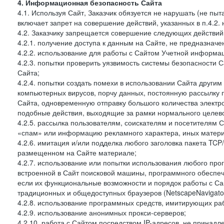
4. Информационная безопасность Сайта
4.1. Используя Сайт, Заказчик обязуется не нарушать (не пы
включает запрет на совершение действий, указанных в п.4.2.
4.2. Заказчику запрещается совершение следующих действий
4.2.1. получение доступа к данным на Сайте, не предназначе
4.2.2. использование для работы с Сайтом Учетной информа
4.2.3. попытки проверить уязвимость системы безопасности 
Сайта;
4.2.4. попытки создать помехи в использовании Сайта другим 
компьютерных вирусов, порчу данных, постоянную рассылку
Сайта, одновременную отправку большого количества электро
подобные действия, выходящие за рамки нормального целевог
4.2.5. рассылка пользователям, соискателям и посетителя
«спам» или информацию рекламного характера, иных материа
4.2.6. имитация и/или подделка любого заголовка пакета TCP
размещенном на Сайте материале;
4.2.7. использование или попытки использования любого про
встроенной в Сайт поисковой машины, программного обеспе
если их функциональные возможности и порядок работы с Са
традиционных и общедоступных браузеров (NetscapeNavigator
4.2.8. использование программных средств, имитирующих раб
4.2.9. использование анонимных прокси-серверов;
4.2.10. работа с Сайтом посредством IP-адресов, не принадл