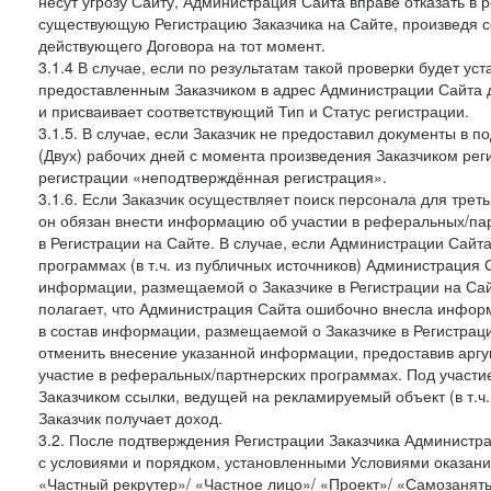
несут угрозу Сайту, Администрация Сайта вправе отказать в 
существующую Регистрацию Заказчика на Сайте, произведя с
действующего Договора на тот момент.
3.1.4 В случае, если по результатам такой проверки будет у
предоставленным Заказчиком в адрес Администрации Сайта 
и присваивает соответствующий Тип и Статус регистрации.
3.1.5. В случае, если Заказчик не предоставил документы в
(Двух) рабочих дней с момента произведения Заказчиком рег
регистрации «неподтверждённая регистрация».
3.1.6. Если Заказчик осуществляет поиск персонала для тре
он обязан внести информацию об участии в реферальных/па
в Регистрации на Сайте. В случае, если Администрации Сайта
программах (в т.ч. из публичных источников) Администрация
информации, размещаемой о Заказчике в Регистрации на Сайте
полагает, что Администрация Сайта ошибочно внесла инфор
в состав информации, размещаемой о Заказчике в Регистраци
отменить внесение указанной информации, предоставив аргу
участие в реферальных/партнерских программах. Под участ
Заказчиком ссылки, ведущей на рекламируемый объект (в т.ч
Заказчик получает доход.
3.2. После подтверждения Регистрации Заказчика Администра
с условиями и порядком, установленными Условиями оказания У
«Частный рекрутер»/ «Частное лицо»/ «Проект»/ «Самозаняты