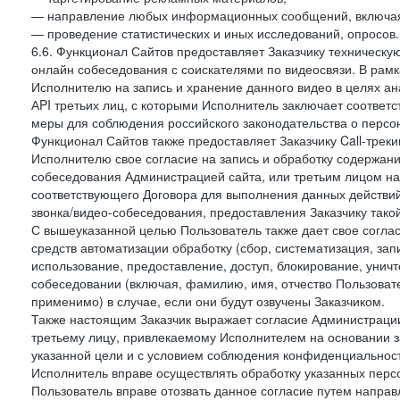
— направление любых информационных сообщений, включая
— проведение статистических и иных исследований, опросов.
6.6. Функционал Сайтов предоставляет Заказчику техническ
онлайн собеседования с соискателями по видеосвязи. В рамк
Исполнителю на запись и хранение данного видео в целях а
АPI третьих лиц, с которыми Исполнитель заключает соотве
меры для соблюдения российского законодательства о персон
Функционал Сайтов также предоставляет Заказчику Call-трекинг
Исполнителю свое согласие на запись и обработку содержани
собеседования Администрацией сайта, или третьим лицом на
соответствующего Договора для выполнения данных действий
звонка/видео-собеседования, предоставления Заказчику такой
С вышеуказанной целью Пользователь также дает свое согла
средств автоматизации обработку (сбор, систематизация, зап
использование, предоставление, доступ, блокирование, унич
собеседовании (включая, фамилию, имя, отчество Пользоват
применимо) в случае, если они будут озвучены Заказчиком.
Также настоящим Заказчик выражает согласие Администраци
третьему лицу, привлекаемому Исполнителем на основании з
указанной цели и с условием соблюдения конфиденциальнос
Исполнитель вправе осуществлять обработку указанных персо
Пользователь вправе отозвать данное согласие путем напра